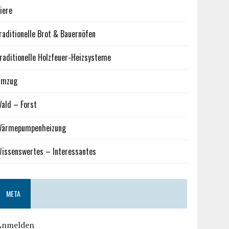
iere
raditionelle Brot & Bauernöfen
raditionelle Holzfeuer-Heizsysteme
Umzug
ald – Forst
ärmepumpenheizung
issenswertes – Interessantes
META
Anmelden