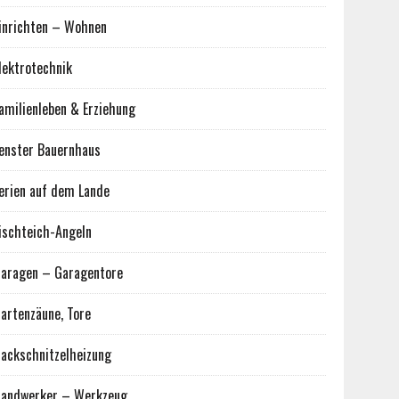
inrichten – Wohnen
lektrotechnik
amilienleben & Erziehung
enster Bauernhaus
erien auf dem Lande
ischteich-Angeln
aragen – Garagentore
artenzäune, Tore
ackschnitzelheizung
andwerker – Werkzeug