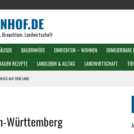
NHOF.DE
r, Brauchtum, Landwirtschaft
ÄUSER
BAUERNHÖFE
EINRICHTEN – WOHNEN
ERNEUERBARE 
RAUEN REZEPTE
LANDLEBEN & ALLTAG
LANDWIRTSCHAFT
TIE
ENUSS AUF DEM LAND
DECKEN
LIEN
en-Württemberg
A
LL