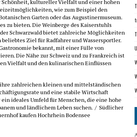
 Schönheit, kultureller Vielfalt und einer hohen
T
Freizeitmöglichkeiten, wie zum Beispiel den
 Botanischen Garten oder das Augustinermuseum.
t
s zu bieten. Die Weinberge des Kaiserstuhls
der Schwarzwald bietet zahlreiche Möglichkeiten
T
 beliebtes Ziel für Radfahrer und Wassersportler.
 Gastronomie bekannt, mit einer Fülle von
vieren. Die Nähe zur Schweiz und zu Frankreich ist
W
llen Vielfalt und den kulinarischen Einflüssen
W
h ihre zahlreichen kleinen und mittelständischen
W
häftigungsrate und eine stabile Wirtschaft
g ein ideales Umfeld für Menschen, die eine hohe
rbanem und ländlichem Leben suchen. / Südlicher
auernhof kaufen Hochrhein Bodensee