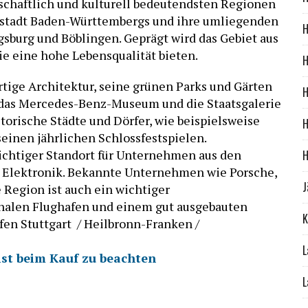
tschaftlich und kulturell bedeutendsten Regionen
ptstadt Baden-Württembergs und ihre umliegenden
H
gsburg und Böblingen. Geprägt wird das Gebiet aus
e eine hohe Lebensqualität bieten.
H
artige Architektur, seine grünen Parks und Gärten
H
 das Mercedes-Benz-Museum und die Staatsgalerie
istorische Städte und Dörfer, wie beispielsweise
H
einen jährlichen Schlossfestspielen.
 wichtiger Standort für Unternehmen aus den
H
 Elektronik. Bekannte Unternehmen wie Porsche,
J
 Region ist auch ein wichtiger
nalen Flughafen und einem gut ausgebauten
K
fen Stuttgart / Heilbronn-Franken /
L
ist beim Kauf zu beachten
L