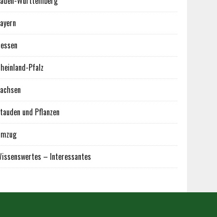
aden-Württemberg
ayern
essen
heinland-Pfalz
achsen
tauden und Pflanzen
Umzug
issenswertes – Interessantes