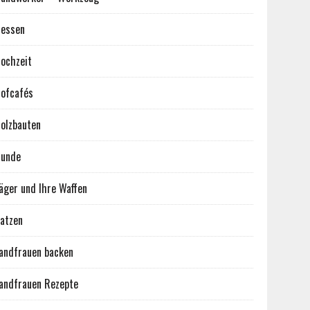
essen
ochzeit
ofcafés
olzbauten
unde
äger und Ihre Waffen
atzen
andfrauen backen
andfrauen Rezepte