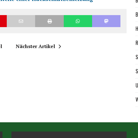
B
B
H
R
l
Nächster Artikel
S
S
W