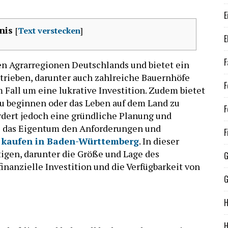
E
nis
[
Text verstecken
]
E
F
n Agrarregionen Deutschlands und bietet ein
trieben, darunter auch zahlreiche Bauernhöfe
F
m Fall um eine lukrative Investition. Zudem bietet
 zu beginnen oder das Leben auf dem Land zu
F
rdert jedoch eine gründliche Planung und
ass das Eigentum den Anforderungen und
F
 kaufen in Baden-Württemberg
. In dieser
tigen, darunter die Größe und Lage des
G
finanzielle Investition und die Verfügbarkeit von
G
H
H