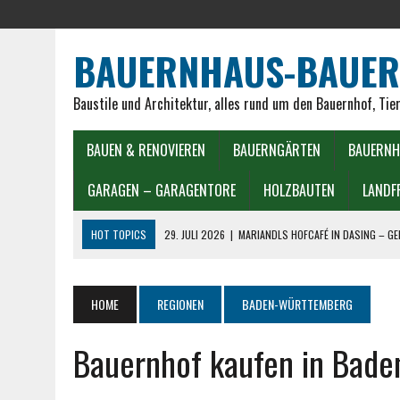
BAUERNHAUS-BAUER
Baustile und Architektur, alles rund um den Bauernhof, Tie
BAUEN & RENOVIEREN
BAUERNGÄRTEN
BAUERNH
GARAGEN – GARAGENTORE
HOLZBAUTEN
LANDF
HOT TOPICS
29. JULI 2026
|
MARIANDLS HOFCAFÉ IN DASING – G
25. JULI 2026
|
10 BELIEBTE HOFCAFÉS IN BADEN-WÜRTTEMBERG ENT
24. JULI 2026
|
10 BELIEBTE HOFCAFÉS IN BAYERN ENTDECKEN
HOME
REGIONEN
BADEN-WÜRTTEMBERG
19. JULI 2026
|
ITALIENISCHER TOMATENKUCHEN REZEPT WIE AUS ITA
Bauernhof kaufen in Bad
15. JULI 2026
|
LANDFRAUEN GERICHTE IN DER HEISSLUFTFRITTEUSE
1. MAI 2026
|
EIERSALAT LANDFRAUEN: CREMIG, EHRLICH, TRADITIONE