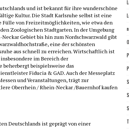
L
utschlands und ist bekannt für ihre wunderschöne
ältige Kultur. Die Stadt Karlsruhe selbst ist eine
L
e Fülle von Freizeitmöglichkeiten, wie etwa den
n
den Zoologischen Stadtgarten. In der Umgebung
-Neckar Gebiet bis hin zum Nordschwarzwald gibt
O
hwarzwaldhochstraße, eine der schönsten
uhe aus schnell zu erreichen. Wirtschaftlich ist
P
 insbesondere im Bereich der
e beherbergt beispielsweise das
P
enstleister Fiducia & GAD. Auch der Messeplatz
Messen und Veranstaltungen, trägt zur
S
ittlere Oberrhein / Rhein-Neckar /Bauernhof kaufen
S
S
T
ten Deutschlands ist geprägt von einer