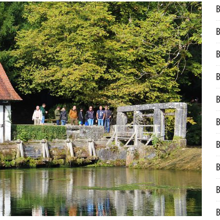
B
B
B
B
B
B
B
B
B
B