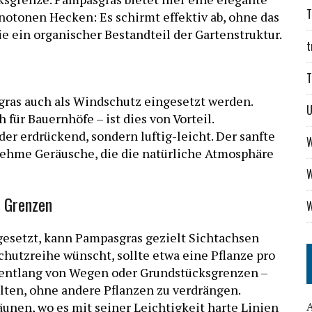
T
notonen Hecken: Es schirmt effektiv ab, ohne das
ie ein organischer Bestandteil der Gartenstruktur.
t
T
ras auch als Windschutz eingesetzt werden.
 für Bauernhöfe – ist dies von Vorteil.
der erdrückend, sondern luftig-leicht. Der sanfte
W
nehme Geräusche, die die natürliche Atmosphäre
W
 Grenzen
W
gesetzt, kann Pampasgras gezielt Sichtachsen
hutzreihe wünscht, sollte etwa eine Pflanze pro
g entlang von Wegen oder Grundstücksgrenzen –
alten, ohne andere Pflanzen zu verdrängen.
unen, wo es mit seiner Leichtigkeit harte Linien