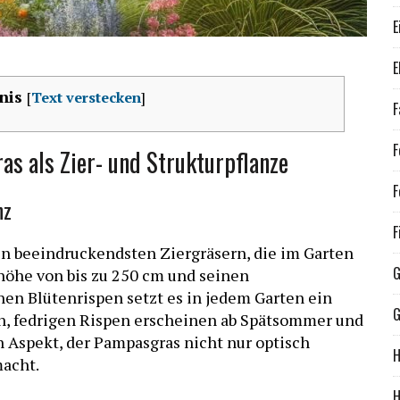
E
E
nis
[
Text verstecken
]
F
F
s als Zier- und Strukturpflanze
F
nz
F
en beeindruckendsten Ziergräsern, die im Garten
G
öhe von bis zu 250 cm und seinen
nen Blütenrispen setzt es in jedem Garten ein
G
n, fedrigen Rispen erscheinen ab Spätsommer und
in Aspekt, der Pampasgras nicht nur optisch
H
macht.
H