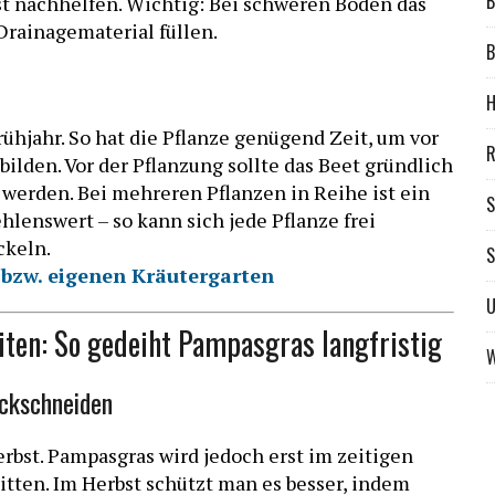
B
st nachhelfen. Wichtig: Bei schweren Böden das
Drainagematerial füllen.
B
H
rühjahr. So hat die Pflanze genügend Zeit, um vor
R
ilden. Vor der Pflanzung sollte das Beet gründlich
 werden. Bei mehreren Pflanzen in Reihe ist ein
S
enswert – so kann sich jede Pflanze frei
ckeln.
S
bzw. eigenen Kräutergarten
iten: So gedeiht Pampasgras langfristig
W
ckschneiden
erbst. Pampasgras wird jedoch erst im zeitigen
tten. Im Herbst schützt man es besser, indem