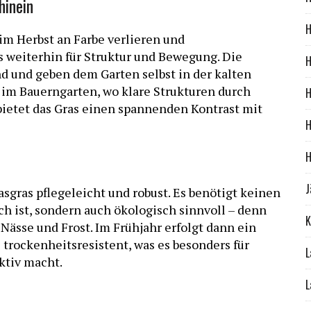
hinein
H
 Herbst an Farbe verlieren und
 weiterhin für Struktur und Bewegung. Die
H
 und geben dem Garten selbst in der kalten
im Bauerngarten, wo klare Strukturen durch
H
ietet das Gras einen spannenden Kontrast mit
H
H
J
sgras pflegeleicht und robust. Es benötigt keinen
ch ist, sondern auch ökologisch sinnvoll – denn
K
Nässe und Frost. Im Frühjahr erfolgt dann ein
 trockenheitsresistent, was es besonders für
L
ktiv macht.
L