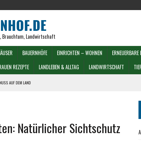
NHOF.DE
r, Brauchtum, Landwirtschaft
ÄUSER
BAUERNHÖFE
EINRICHTEN – WOHNEN
ERNEUERBARE 
RAUEN REZEPTE
LANDLEBEN & ALLTAG
LANDWIRTSCHAFT
TIE
ENUSS AUF DEM LAND
DECKEN
LIEN
en: Natürlicher Sichtschutz
A
LL