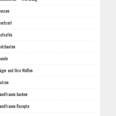
essen
ochzeit
ofcafés
olzbauten
unde
äger und Ihre Waffen
atzen
andfrauen backen
andfrauen Rezepte