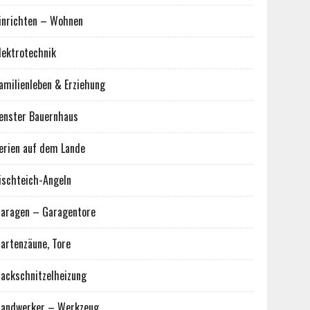
inrichten – Wohnen
lektrotechnik
amilienleben & Erziehung
enster Bauernhaus
erien auf dem Lande
ischteich-Angeln
aragen – Garagentore
artenzäune, Tore
ackschnitzelheizung
andwerker – Werkzeug