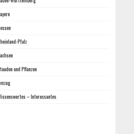
aden-Württemberg
ayern
essen
heinland-Pfalz
achsen
tauden und Pflanzen
Umzug
issenswertes – Interessantes