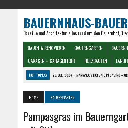
BAUERNHAUS-BAUER
Baustile und Architektur, alles rund um den Bauernhof, Tie
BAUEN & RENOVIEREN
BAUERNGÄRTEN
BAUERNH
GARAGEN – GARAGENTORE
HOLZBAUTEN
LANDF
HOT TOPICS
29. JULI 2026
|
MARIANDLS HOFCAFÉ IN DASING – G
25. JULI 2026
|
10 BELIEBTE HOFCAFÉS IN BADEN-WÜRTTEMBERG ENT
24. JULI 2026
|
10 BELIEBTE HOFCAFÉS IN BAYERN ENTDECKEN
HOME
BAUERNGÄRTEN
19. JULI 2026
|
ITALIENISCHER TOMATENKUCHEN REZEPT WIE AUS ITA
Pampasgras im Bauerngart
15. JULI 2026
|
LANDFRAUEN GERICHTE IN DER HEISSLUFTFRITTEUSE
1. MAI 2026
|
EIERSALAT LANDFRAUEN: CREMIG, EHRLICH, TRADITIONE