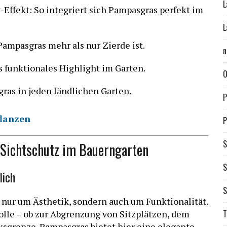
L
Effekt: So integriert sich Pampasgras perfekt im
L
Pampasgras mehr als nur Zierde ist.
n
s funktionales Highlight im Garten.
O
gras in jeden ländlichen Garten.
P
flanzen
P
S
 Sichtschutz im Bauerngarten
S
lich
S
t nur um Ästhetik, sondern auch um Funktionalität.
Rolle – ob zur Abgrenzung von Sitzplätzen, dem
T
sgrenze. Pampasgras bietet hier eine elegante