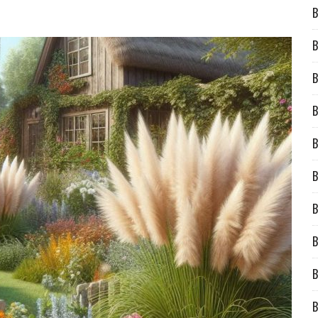
B
B
B
B
B
B
B
B
B
B