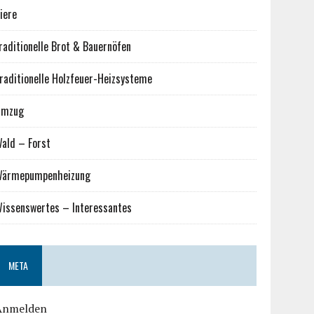
iere
raditionelle Brot & Bauernöfen
raditionelle Holzfeuer-Heizsysteme
Umzug
ald – Forst
ärmepumpenheizung
issenswertes – Interessantes
META
Anmelden