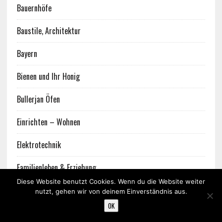
Bauernhöfe
Baustile, Architektur
Bayern
Bienen und Ihr Honig
Bullerjan Öfen
Einrichten – Wohnen
Elektrotechnik
Familienleben & Erziehung
Diese Website benutzt Cookies. Wenn du die Website weiter
Fenster Bauernhaus
nutzt, gehen wir von deinem Einverständnis aus.
OK
Ferien auf dem Lande