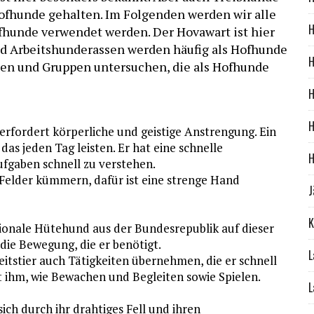
ofhunde gehalten. Im Folgenden werden wir alle
H
fhunde verwendet werden. Der Hovawart ist hier
nd Arbeitshunderassen werden häufig als Hofhunde
H
sen und Gruppen untersuchen, die als Hofhunde
H
H
rfordert körperliche und geistige Anstrengung. Ein
s jeden Tag leisten. Er hat eine schnelle
H
ufgaben schnell zu verstehen.
 Felder kümmern, dafür ist eine strenge Hand
J
K
ationale Hütehund aus der Bundesrepublik auf dieser
 die Bewegung, die er benötigt.
L
beitstier auch Tätigkeiten übernehmen, die er schnell
it ihm, wie Bewachen und Begleiten sowie Spielen.
L
ch durch ihr drahtiges Fell und ihren