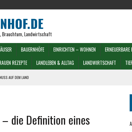
NHOF.DE
r, Brauchtum, Landwirtschaft
ÄUSER
BAUERNHÖFE
EINRICHTEN – WOHNEN
ERNEUERBARE 
RAUEN REZEPTE
LANDLEBEN & ALLTAG
LANDWIRTSCHAFT
TIE
ENUSS AUF DEM LAND
DECKEN
LIEN
 die Definition eines
A
LL