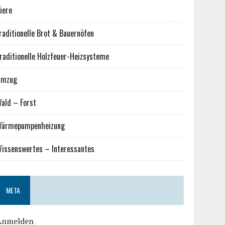
iere
raditionelle Brot & Bauernöfen
raditionelle Holzfeuer-Heizsysteme
Umzug
ald – Forst
ärmepumpenheizung
issenswertes – Interessantes
META
Anmelden