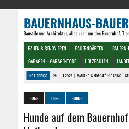
BAUERNHAUS-BAUER
Baustile und Architektur, alles rund um den Bauernhof, Tie
BAUEN & RENOVIEREN
BAUERNGÄRTEN
BAUERNH
GARAGEN – GARAGENTORE
HOLZBAUTEN
LANDF
HOT TOPICS
29. JULI 2026
|
MARIANDLS HOFCAFÉ IN DASING – G
25. JULI 2026
|
10 BELIEBTE HOFCAFÉS IN BADEN-WÜRTTEMBERG ENT
24. JULI 2026
|
10 BELIEBTE HOFCAFÉS IN BAYERN ENTDECKEN
HOME
TIERE
HUNDE
19. JULI 2026
|
ITALIENISCHER TOMATENKUCHEN REZEPT WIE AUS ITA
Hunde auf dem Bauernhof –
15. JULI 2026
|
LANDFRAUEN GERICHTE IN DER HEISSLUFTFRITTEUSE
1. MAI 2026
|
EIERSALAT LANDFRAUEN: CREMIG, EHRLICH, TRADITIONE