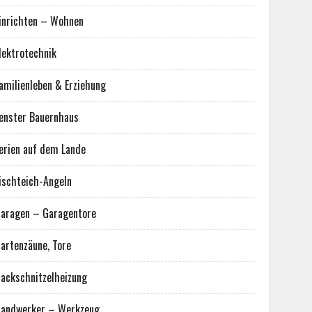
inrichten – Wohnen
lektrotechnik
amilienleben & Erziehung
enster Bauernhaus
erien auf dem Lande
ischteich-Angeln
aragen – Garagentore
artenzäune, Tore
ackschnitzelheizung
andwerker – Werkzeug