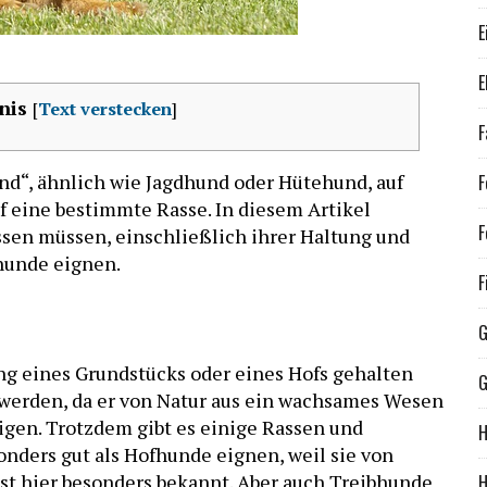
E
E
nis
[
Text verstecken
]
F
und“, ähnlich wie Jagdhund oder Hütehund, auf
F
f eine bestimmte Rasse. In diesem Artikel
F
issen müssen, einschließlich ihrer Haltung und
hunde eignen.
F
G
ung eines Grundstücks oder eines Hofs gehalten
G
 werden, da er von Natur aus ein wachsames Wesen
idigen. Trotzdem gibt es einige Rassen und
H
onders gut als Hofhunde eignen, weil sie von
t hier besonders bekannt. Aber auch Treibhunde
H