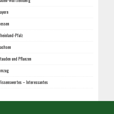
aden-Württemberg
ayern
essen
heinland-Pfalz
achsen
tauden und Pflanzen
Umzug
issenswertes – Interessantes