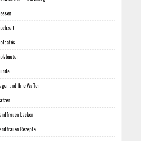
essen
ochzeit
ofcafés
olzbauten
unde
äger und Ihre Waffen
atzen
andfrauen backen
andfrauen Rezepte