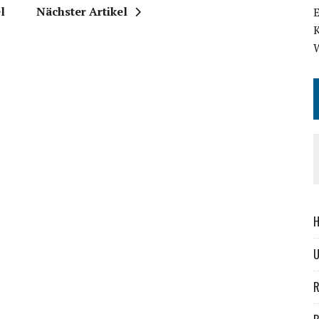
l
Nächster Artikel
H
R