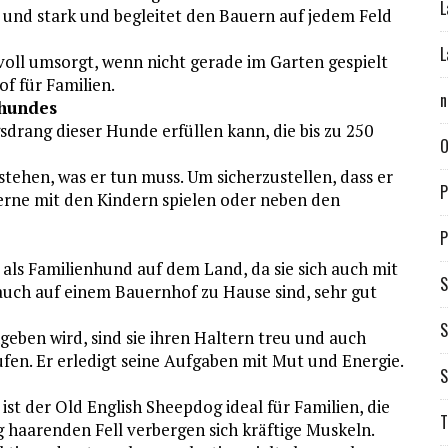
L
ig und stark und begleitet den Bauern auf jedem Feld
L
oll umsorgt, wenn nicht gerade im Garten gespielt
f für Familien.
n
nhundes
drang dieser Hunde erfüllen kann, die bis zu 250
O
stehen, was er tun muss. Um sicherzustellen, dass er
P
 gerne mit den Kindern spielen oder neben den
P
 als Familienhund auf dem Land, da sie sich auch mit
S
auch auf einem Bauernhof zu Hause sind, sehr gut
S
en wird, sind sie ihren Haltern treu und auch
ufen. Er erledigt seine Aufgaben mit Mut und Energie.
S
ist der Old English Sheepdog ideal für Familien, die
T
g haarenden Fell verbergen sich kräftige Muskeln.