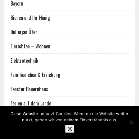
Bayern
Bienen und Ihr Honig
Bullerjan Öfen
Einrichten – Wohnen
Elektrotechnik
Familienleben & Erziehung
Fenster Bauernhaus
Ferien auf dem Lande
Diese Website benutzt Cookies. Wenn du die Website weiter
Fischteich-Angeln
nutzt, gehen wir von deinem Einverständnis aus.
OK
Garagen – Garagentore