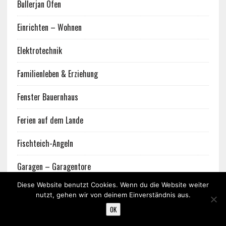
Bullerjan Öfen
Einrichten – Wohnen
Elektrotechnik
Familienleben & Erziehung
Fenster Bauernhaus
Ferien auf dem Lande
Fischteich-Angeln
Garagen – Garagentore
Diese Website benutzt Cookies. Wenn du die Website weiter
Gartenzäune, Tore
nutzt, gehen wir von deinem Einverständnis aus.
OK
Hackschnitzelheizung