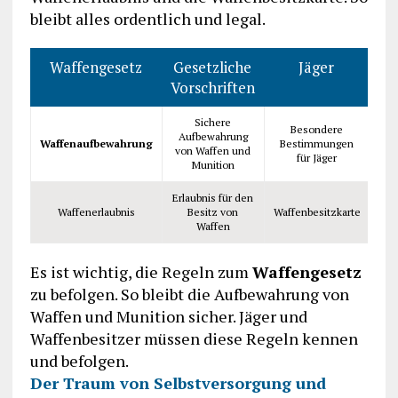
bleibt alles ordentlich und legal.
Waffengesetz
Gesetzliche
Jäger
Do
Vorschriften
Sichere
Besondere
Aufbewahrung
Do
Waffenaufbewahrung
Bestimmungen
von Waffen und
Wa
für Jäger
Munition
Erlaubnis für den
A
Waffenerlaubnis
Besitz von
Waffenbesitzkarte
D
Waffen
Es ist wichtig, die Regeln zum
Waffengesetz
zu befolgen. So bleibt die Aufbewahrung von
Waffen und Munition sicher. Jäger und
Waffenbesitzer müssen diese Regeln kennen
und befolgen.
Der Traum von Selbstversorgung und