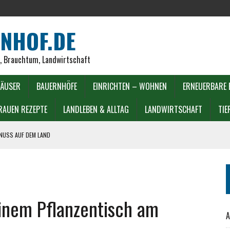
NHOF.DE
r, Brauchtum, Landwirtschaft
ÄUSER
BAUERNHÖFE
EINRICHTEN – WOHNEN
ERNEUERBARE 
RAUEN REZEPTE
LANDLEBEN & ALLTAG
LANDWIRTSCHAFT
TIE
ENUSS AUF DEM LAND
DECKEN
LIEN
einem Pflanzentisch am
A
LL