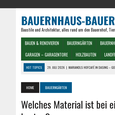
BAUERNHAUS-BAUER
Baustile und Architektur, alles rund um den Bauernhof, Tie
BAUEN & RENOVIEREN
BAUERNGÄRTEN
BAUERNH
GARAGEN – GARAGENTORE
HOLZBAUTEN
LANDF
HOT TOPICS
29. JULI 2026
|
MARIANDLS HOFCAFÉ IN DASING – G
25. JULI 2026
|
10 BELIEBTE HOFCAFÉS IN BADEN-WÜRTTEMBERG ENT
24. JULI 2026
|
10 BELIEBTE HOFCAFÉS IN BAYERN ENTDECKEN
HOME
BAUERNGÄRTEN
19. JULI 2026
|
ITALIENISCHER TOMATENKUCHEN REZEPT WIE AUS ITA
Welches Material ist bei 
15. JULI 2026
|
LANDFRAUEN GERICHTE IN DER HEISSLUFTFRITTEUSE
1. MAI 2026
|
EIERSALAT LANDFRAUEN: CREMIG, EHRLICH, TRADITIONE