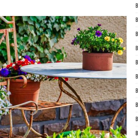
B
B
B
B
B
B
B
B
B
B