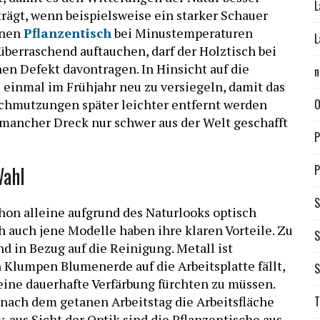
L
ägt, wenn beispielsweise ein starker Schauer
inen
Pflanzentisch
bei Minustemperaturen
L
 überraschend auftauchen, darf der Holztisch bei
en Defekt davontragen. In Hinsicht auf die
n
 einmal im Frühjahr neu zu versiegeln, damit das
O
schmutzungen später leichter entfernt werden
 mancher Dreck nur schwer aus der Welt geschafft
P
P
Wahl
S
chon alleine aufgrund des Naturlooks optisch
h auch jene Modelle haben ihre klaren Vorteile. Zu
S
d in Bezug auf die Reinigung. Metall ist
Klumpen Blumenerde auf die Arbeitsplatte fällt,
S
eine dauerhafte Verfärbung fürchten zu müssen.
T
 nach dem getanen Arbeitstag die Arbeitsfläche
, aus Sicht der Optik sind die Pflanzentische aus