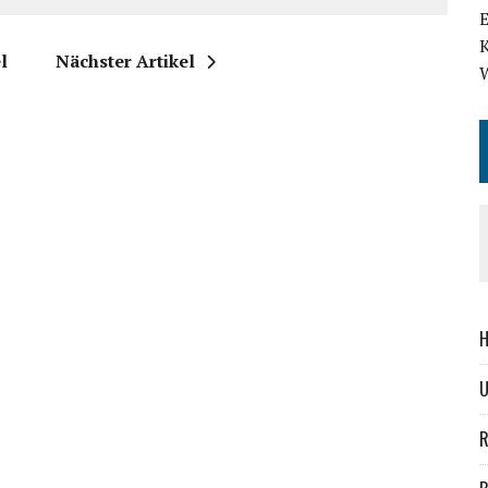
l
Nächster Artikel
H
R