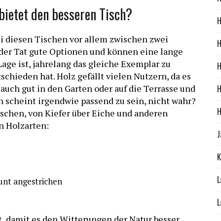
bietet den besseren Tisch?
H
 diesen Tischen vor allem zwischen zwei
H
n der Tat gute Optionen und können eine lange
age ist, jahrelang das gleiche Exemplar zu
H
schieden hat. Holz gefällt vielen Nutzern, da es
auch gut in den Garten oder auf die Terrasse und
H
n scheint irgendwie passend zu sein, nicht wahr?
H
ischen, von Kiefer über Eiche und anderen
n Holzarten:
J
K
L
unt angestrichen
L
t, damit es den Witterungen der Natur besser