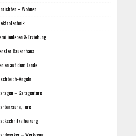
inrichten – Wohnen
lektrotechnik
amilienleben & Erziehung
enster Bauernhaus
erien auf dem Lande
ischteich-Angeln
aragen – Garagentore
artenzäune, Tore
ackschnitzelheizung
andwerker – Werkzeug