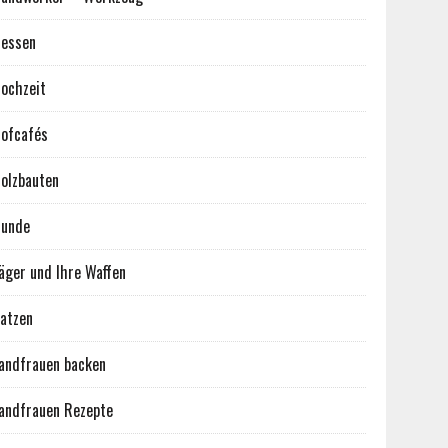
essen
ochzeit
ofcafés
olzbauten
unde
äger und Ihre Waffen
atzen
andfrauen backen
andfrauen Rezepte