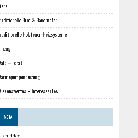
iere
raditionelle Brot & Bauernöfen
raditionelle Holzfeuer-Heizsysteme
Umzug
ald – Forst
ärmepumpenheizung
issenswertes – Interessantes
META
Anmelden