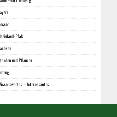
aden-Württemberg
ayern
essen
heinland-Pfalz
achsen
tauden und Pflanzen
Umzug
issenswertes – Interessantes