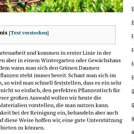
E
E
nis
[
Text verstecken
]
F
F
artenarbeit und kommen in erster Linie in der
en aber in einem Wintergarten oder Gewächshaus
F
achdem wann man sich den Grünen Daumen
Pflanzen steht immer bereit. Schaut man sich im
F
 so wird man schnell feststellen, dass es ein sehr
 nicht so einfach, den perfekten Pflanzentisch für
G
ieser großen Auswahl wollen wir heute die
aterialien vorstellen, die man nutzen kann.
G
hkeit bei der Reinigung ein, behandeln aber auch
H
uf diese Weise hoffen wir, eine gute Unterstützung
 bieten zu können.
H